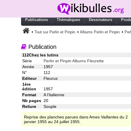
Publications
Thématiques
Dessinateurs
Produ
Tout sur Perlin et Pinpin
Albums Perlin et Pinpin
Per
Publication
112Chez les lutins
Série
Perlin et Pinpin Albums Fleurette
Année
1957
N°
112
Editeur
Fleurus
1ère
édition
1957
Format
A l'italienne
Nb pages
20
Reliure
Souple
Reprise des planches parues dans Ames Vaillantes du 2
janvier 1955 au 24 juillet 1955.